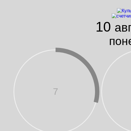
10
ав
пон
7