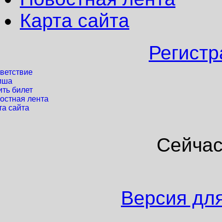
Карта сайта
Регистр
ветствие
иша
ить билет
остная лента
та сайта
Сейчас
Версия дл