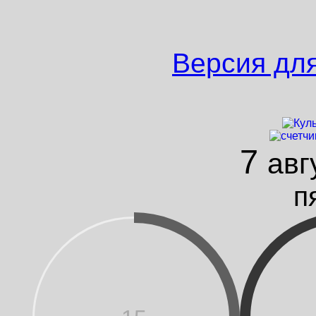
Версия дл
7
авг
п