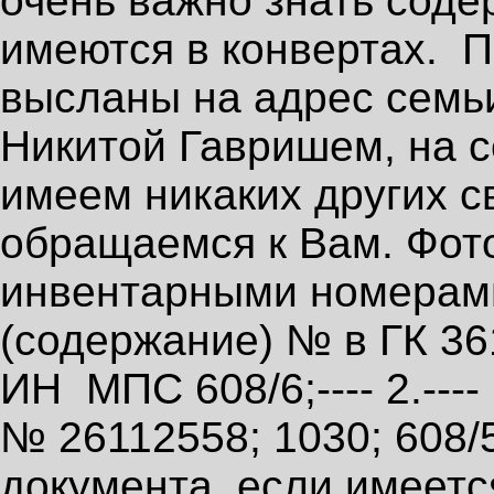
очень важно знать соде
имеются в конвертах. П
высланы на адрес семь
Никитой Гавришем, на 
имеем никаких других с
обращаемся к Вам. Фото
инвентарными номерами: 
(содержание) № в ГК 3
ИН МПС 608/6;---- 2.---
№ 26112558; 1030; 608/5;
документа, если имеет