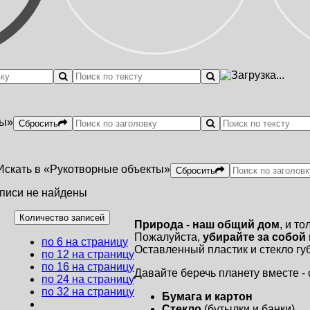
ды»
Сбросить
Искать в «Рукотворные объекты»
Сбросить
писи не найдены
Количество записей
Природа - наш общий дом
, и то
Пожалуйста,
убирайте за собой
по 6 на страницу
Оставленный пластик и стекло гу
по 12 на страницу
по 16 на страницу
Давайте беречь планету вместе -
по 24 на страницу
по 32 на страницу
Бумага и картон
Стекло
(бутылки и банки)