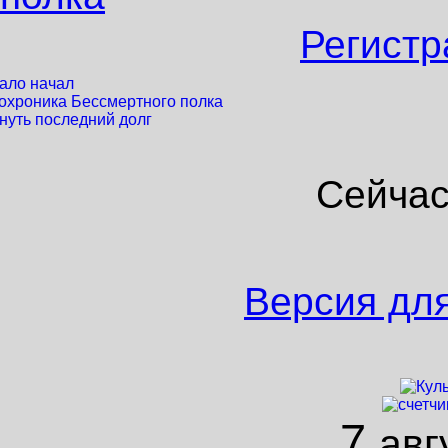
Регистр
ало начал
охроника Бессмертного полка
нуть последний долг
Сейчас
Версия дл
7
авг